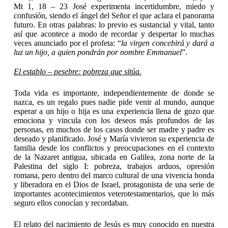
Mt 1, 18 – 23 José experimenta incertidumbre, miedo y
confusión, siendo el ángel del Señor el que aclara el panorama
futuro. En otras palabras: lo previo es sustancial y vital, tanto
así que acontece a modo de recordar y despertar lo muchas
veces anunciado por el profeta: “
la virgen concebirá y dará a
luz un hijo, a quien pondrán por nombre Emmanuel
”.
El establo – pesebre: pobreza que sitúa.
Toda vida es importante, independientemente de donde se
nazca, es un regalo pues nadie pide venir al mundo, aunque
esperar a un hijo o hija es una experiencia llena de gozo que
emociona y vincula con los deseos más profundos de las
personas, en muchos de los casos donde ser madre y padre es
deseado y planificado. José y María vivieron su experiencia de
familia desde los conflictos y preocupaciones en el contexto
de la Nazaret antigua, ubicada en Galilea, zona norte de la
Palestina del siglo I: pobreza, trabajos arduos, opresión
romana, pero dentro del marco cultural de una vivencia honda
y liberadora en el Dios de Israel, protagonista de una serie de
importantes acontecimientos veterotestamentarios, que lo más
seguro ellos conocían y recordaban.
El relato del nacimiento de Jesús es muy conocido en nuestra