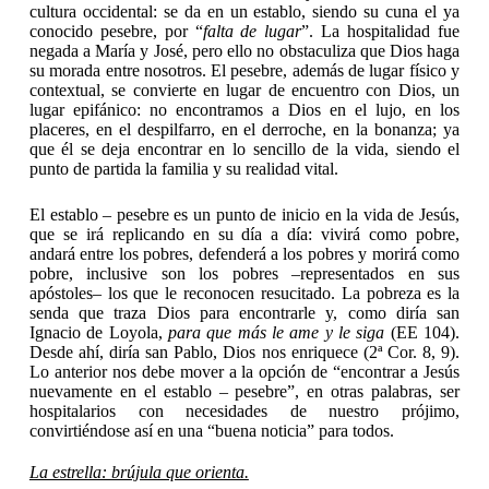
cultura occidental: se da en un establo, siendo su cuna el ya
conocido pesebre, por “
falta de lugar
”. La hospitalidad fue
negada a María y José, pero ello no obstaculiza que Dios haga
su morada entre nosotros. El pesebre, además de lugar físico y
contextual, se convierte en lugar de encuentro con Dios, un
lugar epifánico: no encontramos a Dios en el lujo, en los
placeres, en el despilfarro, en el derroche, en la bonanza; ya
que él se deja encontrar en lo sencillo de la vida, siendo el
punto de partida la familia y su realidad vital.
El establo – pesebre es un punto de inicio en la vida de Jesús,
que se irá replicando en su día a día: vivirá como pobre,
andará entre los pobres, defenderá a los pobres y morirá como
pobre, inclusive son los pobres –representados en sus
apóstoles– los que le reconocen resucitado. La pobreza es la
senda que traza Dios para encontrarle y, como diría san
Ignacio de Loyola,
para que más le ame y le siga
(EE 104).
Desde ahí, diría san Pablo, Dios nos enriquece (2ª Cor. 8, 9).
Lo anterior nos debe mover a la opción de “encontrar a Jesús
nuevamente en el establo – pesebre”, en otras palabras, ser
hospitalarios con necesidades de nuestro prójimo,
convirtiéndose así en una “buena noticia” para todos.
La estrella: brújula que orienta.