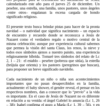
calendarizado este año para el jueves 25 de diciembre. Un
pesebre, una estrella, una familia, unos pastores, unos ángeles
–entre otros– engalanan la escena cargada de hondo
significado religioso.
El presente texto busca brindar pistas para hacer de la pronta
navidad – o natividad que significa nacimiento – un espacio
de encuentro y recuerdo donde se reconozca a Jesús de
Nazaret como el verdadero regalo o motivo central de la
misma celebración; aunque por experiencia cultural sabemos
que permea la visión del santa Claus, los renos, la nieve y
todos esos símbolos ajenos a nuestro paisito, una experiencia
religiosamente híbrida. Tomaré tres símbolos del relato de Lc
2, 1 – 21: el establo – pesebre (pobreza que sitúa), la estrella
(brújula que orienta) y los pastores (peregrinos que buscan),
para proponer un breve significado navideño.
Cada nacimiento de un niño o niña son acontecimientos
importantes que no pasan desapercibidos en la familia,
actualmente: el baby shower, el gender reveal, el pensar en los
respectivos nombres, dan a conocer que lo “
previo
” a la vida
es importante. En el caso de Jesús de Nazaret no es diferente
en relación a su venida: el ángel Gabriel lo anuncia (Lc 1, 26
– 38); Isabel confirma el gozo a María (Lc 1, 39 – 56), y en