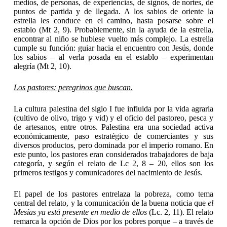
medios, de personas, de experiencias, de signos, de nortes, de
puntos de partida y de llegada. A los sabios de oriente la
estrella les conduce en el camino, hasta posarse sobre el
establo (Mt 2, 9). Probablemente, sin la ayuda de la estrella,
encontrar al niño se hubiese vuelto más complejo. La estrella
cumple su función: guiar hacia el encuentro con Jesús, donde
los sabios – al verla posada en el establo – experimentan
alegría (Mt 2, 10).
Los pastores: peregrinos que buscan.
La cultura palestina del siglo I fue influida por la vida agraria
(cultivo de olivo, trigo y vid) y el oficio del pastoreo, pesca y
de artesanos, entre otros. Palestina era una sociedad activa
económicamente, paso estratégico de comerciantes y sus
diversos productos, pero dominada por el imperio romano. En
este punto, los pastores eran considerados trabajadores de baja
categoría, y según el relato de Lc 2, 8 – 20, ellos son los
primeros testigos y comunicadores del nacimiento de Jesús.
El papel de los pastores entrelaza la pobreza, como tema
central del relato, y la comunicación de la buena noticia que
el
Mesías ya está presente en medio de ellos
(Lc. 2, 11). El relato
remarca la opción de Dios por los pobres porque – a través de