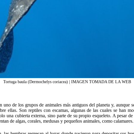
Tortuga baula (Dermochelys coriacea) | IMAGEN TOMADA DE LA WEB
on uno de los grupos de animales más antiguos del planeta y, aunque 
bre ellas. Son reptiles con escamas, algunas de las cuales se han mo
lo una cubierta externa, sino parte de su propio esqueleto. A pesar de 
ntan de algas, corales, medusas y pequeños animales, como calamares.
n, las hembras regresan al lugar donde nacieron para depositar sus h