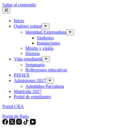
Saltar al contenido
Inicio
Quiénes somos
Identidad Externadista
Símbolos
Instalaciones
Misión y visión
Historia
Vida estudiantil
Semanario
Reflexiones educativas
PHOEX
Admisiones 2027
Admitidos Parvularia
Matrícula 2027
Portal de estudiantes
Portal CRA
Portal de Pago